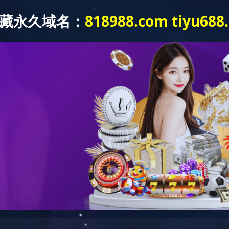
展示
案例中心
资质荣誉
爱